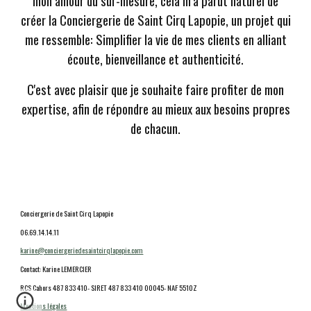
mon amour du sur-mesure,
cela m’a parût naturel de
créer la
C
onciergerie de Saint Cirq Lapopie
,
un projet qui
me ressemble
: Simplifier la vie de mes clients en alliant
écoute, bienveillance et authenticité.
C'est avec plaisir que je souhaite faire profiter de mon
expertise, afin de répondre au mieux aux besoins propres
de chacun.
Conciergerie de Saint Cirq Lapopie
06.69.14.14.11
karine@conciergeriedesaintcirqlapopie.com
Contact: Karine LEMERCIER
RCS Cahors 487 833 410- SIRET 487 833 410 00045- NAF 5510Z
Mentions légales